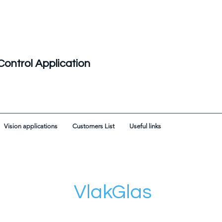
Control Application
Vision applications
Customers List
Useful links
VlakGlas